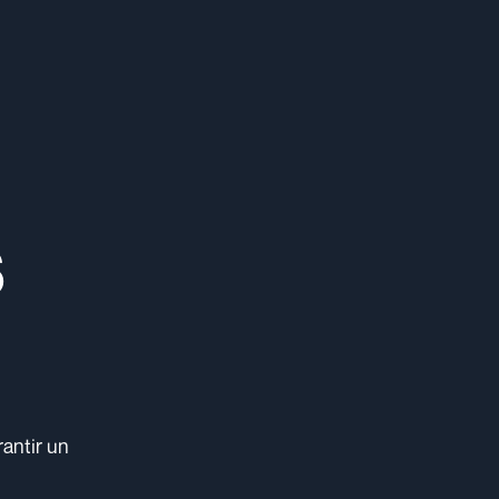
s
antir un