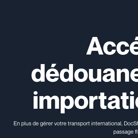
Accé
dédouane
importati
En plus de gérer votre transport international, Doc
passage flu