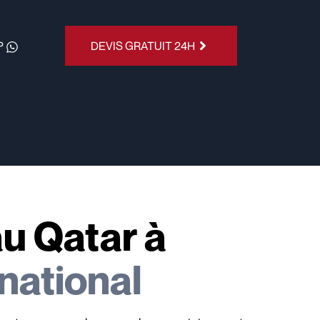
P
DEVIS GRATUIT 24H
u Qatar à
rnational