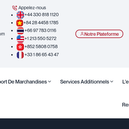
Appelez-nous
+44 330 818 1120
+84 28 4458 1785
+66 97 783 0116
com
Notre Plateforme
+1 213 550 5272
+852 5808 0758
+33 1 86 65 43 47
port De Marchandises
Services Additionnels
L'
Re