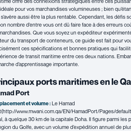
itime offre des connexions stratégiques entre ces puissa
 idéale pour vos marchandises volumineuses ; bien qu’étant
e s’avère aussi être la plus rentable. Cependant, les défis
bon nombre d’entre vous ont dû faire face à des erreurs co
marchandises. Que vous soyez un expéditeur expérimenté
teur du transport de conteneurs, ce guide est fait pour vou
cisément ces spécifications et bonnes pratiques qui facili
érience de transit maritime entre ces deux nations. Emba
arche d’apprentissage importante.
incipaux ports maritimes en le Qa
mad Port
Le Hamad
lacement et volume :
t(http://www.mwani.com.qa/EN/HamadPort/Pages/default.
l, à quelque 30 km de la capitale Doha. Il figure parmi les 
région du Golfe, avec un volume d’expédition annuel de plus 