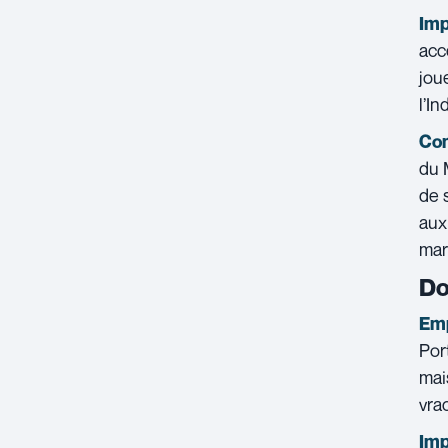
Imp
acc
jou
l’I
Con
du 
de 
aux
mar
Do
Emp
Por
mai
vrac
Imp