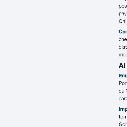
pos
pay
Chi
Con
che
dis
mod
Al
Emp
Por
du 
car
Imp
ter
Gol