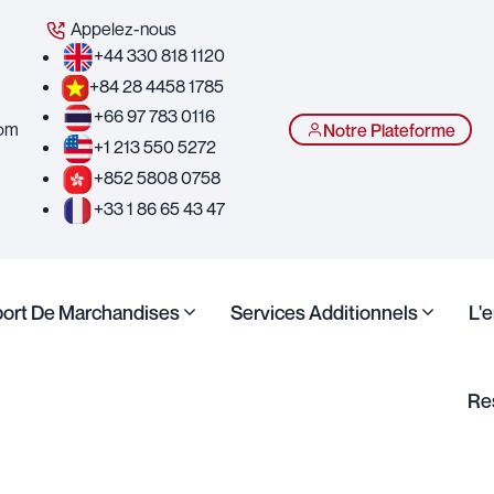
Appelez-nous
+44 330 818 1120
+84 28 4458 1785
+66 97 783 0116
com
Notre Plateforme
+1 213 550 5272
+852 5808 0758
+33 1 86 65 43 47
port De Marchandises
Services Additionnels
L'
Re