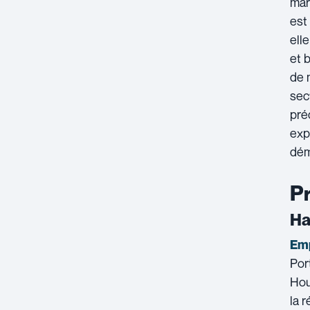
mar
est
ell
et 
de 
sec
pré
exp
dém
Pr
Ha
Emp
Por
Hou
la 