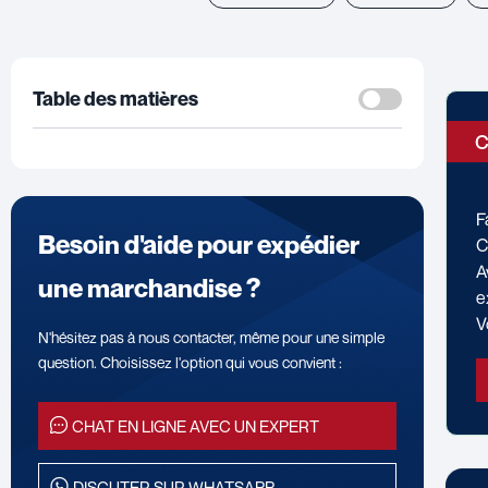
Table des matières
C
F
Besoin d'aide pour expédier
C
A
une marchandise ?
e
V
N'hésitez pas à nous contacter, même pour une simple
question. Choisissez l'option qui vous convient :
CHAT EN LIGNE AVEC UN EXPERT
DISCUTER SUR WHATSAPP