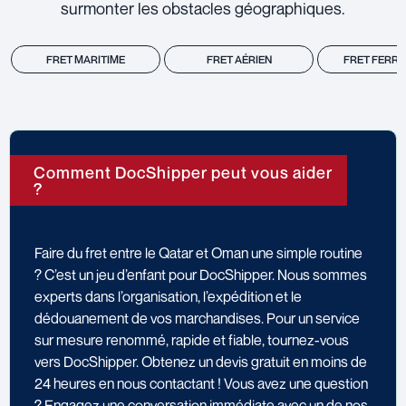
surmonter les obstacles géographiques.
FRET MARITIME
FRET AÉRIEN
FRET FERRO
Comment DocShipper peut vous aider
?
Faire du fret entre le Qatar et Oman une simple routine
? C’est un jeu d’enfant pour DocShipper. Nous sommes
experts dans l’organisation, l’expédition et le
dédouanement de vos marchandises. Pour un service
sur mesure renommé, rapide et fiable, tournez-vous
vers DocShipper. Obtenez un devis gratuit en moins de
24 heures en nous contactant ! Vous avez une question
? Engagez une conversation immédiate avec un de nos