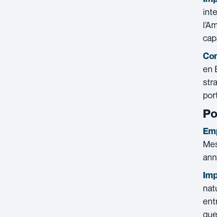
int
l’A
cap
Con
en 
str
por
Po
Emp
Mes
ann
Imp
nat
ent
que