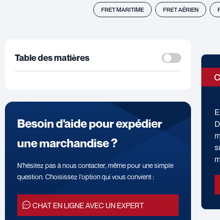
FRET MARITIME
FRET AÉRIEN
Table des matières
C
E
Besoin d'aide pour expédier
D
m
une marchandise ?
s
m
N'hésitez pas à nous contacter, même pour une simple
question. Choisissez l'option qui vous convient :
CHAT EN LIGNE AVEC UN EXPERT