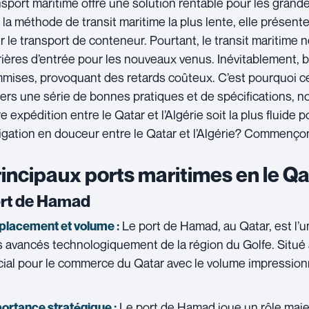
nsport maritime offre une solution rentable pour les grand
t la méthode de transit maritime la plus lente, elle présent
r le transport de conteneur. Pourtant, le transit maritime 
rières d’entrée pour les nouveaux venus. Inévitablement, 
mises, provoquant des retards coûteux. C’est pourquoi ce
vers une série de bonnes pratiques et de spécifications, 
re expédition entre le Qatar et l’Algérie soit la plus fluide 
igation en douceur entre le Qatar et l’Algérie? Commenço
incipaux ports maritimes en le Qa
rt de Hamad
Le port de Hamad, au Qatar, est l’u
lacement et volume :
s avancés technologiquement de la région du Golfe. Situé 
cial pour le commerce du Qatar avec le volume impressionn
Le port de Hamad joue un rôle maj
ortance stratégique :