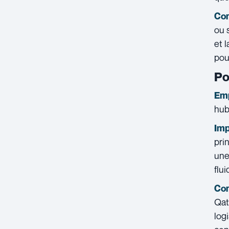
Con
ou 
et 
pou
Po
Emp
hub
Imp
pri
une
flui
Con
Qat
log