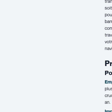
tra
soi
pou
bar
com
tra
vot
nav
Pr
Po
Emp
plu
cru
an.
Imp