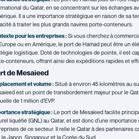
ernational du Qatar, en se concentrant sur les échanges ave
mérique. Il a une importance stratégique en raison de sa t
acité à traiter les plus grands navires porte-conteneurs.
Si vous cherchez à commercial
texte pour les entreprises :
Europe ou en Amérique, le port de Hamad peut être un élé
atégie logistique. Doté de technologies de pointe, il est ca
te-conteneurs, offrant ainsi des expéditions rapides et eff
rt de Mesaieed
Situé à environ 45 kilomètres au su
lacement et volume :
aieed est un point de transbordement majeur pour le Qata
uelle de 1 million d’EVP.
Le port de Mesaïeed facilite princip
ortance stratégique :
urel liquéfié (GNL) au Qatar, et est donc d’une importance
reprises de ce secteur. Il relie le Qatar à des partenaire
 le Japon, Singapour et la Corée du Sud.