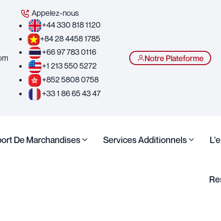
Appelez-nous
+44 330 818 1120
+84 28 4458 1785
+66 97 783 0116
com
Notre Plateforme
+1 213 550 5272
+852 5808 0758
+33 1 86 65 43 47
port De Marchandises
Services Additionnels
L'
Re