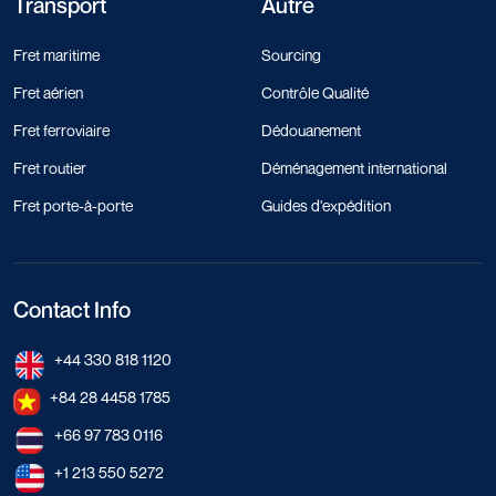
Transport
Autre
Fret maritime
Sourcing
Fret aérien
Contrôle Qualité
Fret ferroviaire
Dédouanement
Fret routier
Déménagement international
Fret porte-à-porte
Guides d'expédition
Contact Info
+44 330 818 1120
+84 28 4458 1785
+66 97 783 0116
+1 213 550 5272