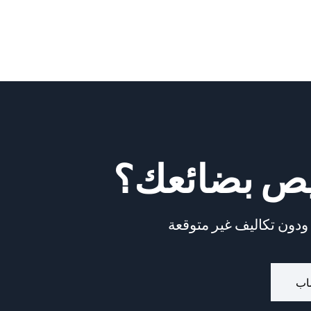
يص بضائعك؟
ودون تكاليف غير متوقعة
اب