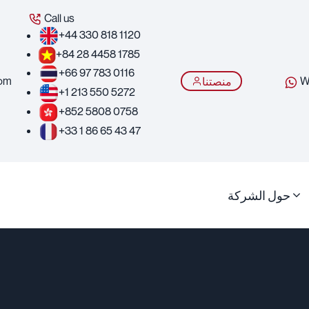
Call us
+44 330 818 1120
+84 28 4458 1785
+66 97 783 0116
com
W
منصتنا
+1 213 550 5272
+852 5808 0758
+33 1 86 65 43 47
حول الشركة