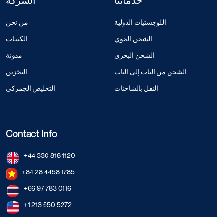
خدماتنا
الشركة
اللوجستيات الدولية
من نحن
الشحن الجوي
الكتيبات
الشحن البحري
مدونة
الشحن من الباب إلى الباب
التخزين
النقل بالشاحنات
التخليص الجمركي
Contact Info
+44 330 818 1120
+84 28 4458 1785
+66 97 783 0116
+1 213 550 5272