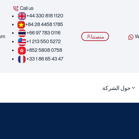
Call us
+44 330 818 1120
+84 28 4458 1785
+66 97 783 0116
com
W
منصتنا
+1 213 550 5272
+852 5808 0758
+33 1 86 65 43 47
حول الشركة